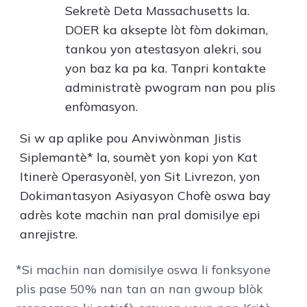
Sekretè Deta Massachusetts la.
DOER ka aksepte lòt fòm dokiman,
tankou yon atestasyon alekri, sou
yon baz ka pa ka. Tanpri kontakte
administratè pwogram nan pou plis
enfòmasyon.
Si w ap aplike pou Anviwònman Jistis
Siplemantè* la, soumèt yon kopi yon Kat
Itinerè Operasyonèl, yon Sit Livrezon, yon
Dokimantasyon Asiyasyon Chofè oswa bay
adrès kote machin nan pral domisilye epi
anrejistre.
*Si machin nan domisilye oswa li fonksyone
plis pase 50% nan tan an nan gwoup blòk