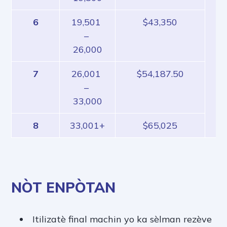
15
6
19,501 
$43,350
– 
26,000
7
26,001 
$54,187.50
– 
33,000
8
33,001+
$65,025
NÒT ENPÒTAN
Itilizatè final machin yo ka sèlman rezève