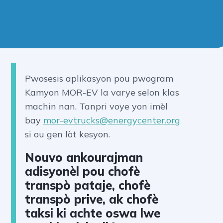
Pwosesis aplikasyon pou pwogram
Kamyon MOR-EV la varye selon klas
machin nan. Tanpri voye yon imèl
bay
mor-evtrucks@energycenter.org
si ou gen lòt kesyon.
Nouvo ankourajman
adisyonèl pou chofè
transpò pataje, chofè
transpò prive, ak chofè
taksi ki achte oswa lwe