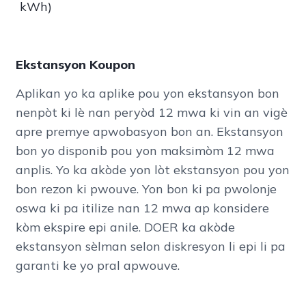
kWh)
Ekstansyon Koupon
Aplikan yo ka aplike pou yon ekstansyon bon
nenpòt ki lè nan peryòd 12 mwa ki vin an vigè
apre premye apwobasyon bon an. Ekstansyon
bon yo disponib pou yon maksimòm 12 mwa
anplis. Yo ka akòde yon lòt ekstansyon pou yon
bon rezon ki pwouve. Yon bon ki pa pwolonje
oswa ki pa itilize nan 12 mwa ap konsidere
kòm ekspire epi anile. DOER ka akòde
ekstansyon sèlman selon diskresyon li epi li pa
garanti ke yo pral apwouve.