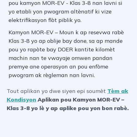
pou kamyon MOR-EV - Klas 3-8 nan lavni si
yo etabli yon pwogram altènatif ki vize
elektrifikasyon flòt piblik yo.
Kamyon MOR-EV – Moun k ap resevwa rabè
Klas 3-8 yo ap oblije bay done, sa ap mande
pou yo rapòte bay DOER kantite kilomèt
machin nan te vwayaje omwen pandan
premye ane operasyon an pou enfòme
pwogram ak règleman nan lavni.
Tout aplikan yo dwe siyen epi soumèt
Tèm ak
Kondisyon
Aplikan pou Kamyon MOR-EV –
Klas 3-8 yo
lè y ap aplike pou yon bon rabè.