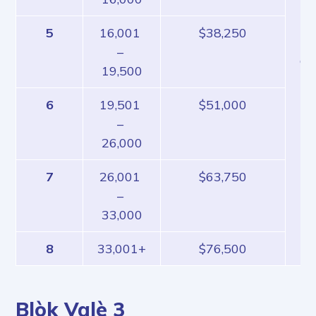
Dè
mi
5
16,001 
$38,250
te
– 
da
19,500
15
6
19,501 
$51,000
– 
26,000
7
26,001 
$63,750
– 
33,000
8
33,001+
$76,500
Blòk Valè 3