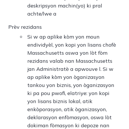
deskripsyon machin(yo) ki pral
achte/lwe a
Prèv rezidans
Si w ap aplike kòm yon moun
endividyèl, yon kopi yon lisans chofè
Massachusetts oswa yon lòt fòm
rezidans valab nan Massachusetts
jan Administratè a apwouve l. Si w
ap aplike kòm yon òganizasyon
tankou yon biznis, yon òganizasyon
ki pa pou pwofi, elatriye: yon kopi
yon lisans biznis lokal, atik
enkòporasyon, atik òganizasyon,
deklarasyon enfòmasyon, oswa lòt
dokiman fòmasyon ki depoze nan