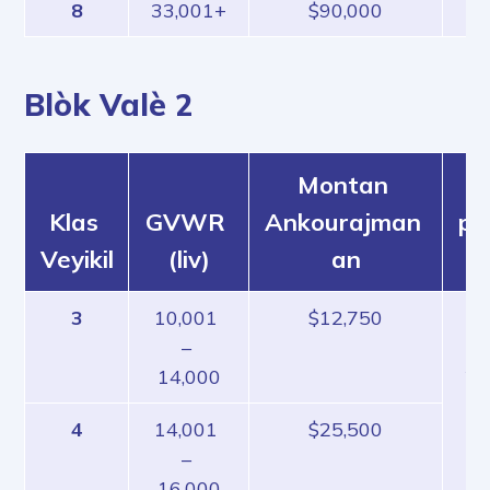
8
33,001+
$90,000
Blòk Valè 2
Montan 
K
Klas 
GVWR 
Ankourajman 
po
Veyikil
(liv)
an
3
10,001 
$12,750
To
– 
Ko
14,000
20
Ko
4
14,001 
$25,500
re
– 
18
16,000