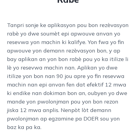
Tanpri sonje ke aplikasyon pou bon rezèvasyon
rabè yo dwe soumèt epi apwouve anvan yo
resevwa yon machin ki kalifye. Yon fwa yo fin
apwouve yon demann rezèvasyon bon, y ap
bay aplikan an yon bon rabè pou yo ka itilize li
lè yo resevwa machin nan. Aplikan yo dwe
itilize yon bon nan 90 jou apre yo fin resevwa
machin nan epi anvan fen dat efektif 12 mwa
ki endike nan dokiman bon an, oubyen yo dwe
mande yon pwolonjman pou yon bon rezon
jiska 12 mwa anplis. Nenpòt lòt demann
pwolonjman ap egzamine pa DOER sou yon
baz ka pa ka.