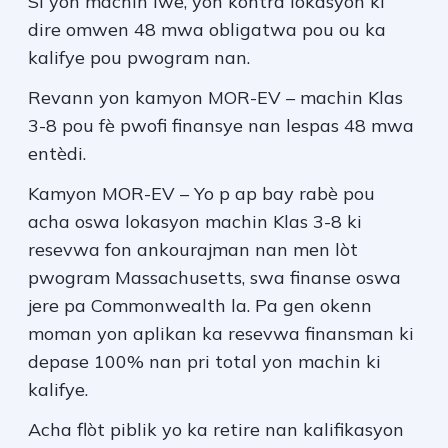
Si yon machin lwe, yon kontra lokasyon ki
dire omwen 48 mwa obligatwa pou ou ka
kalifye pou pwogram nan.
Revann yon kamyon MOR-EV – machin Klas
3-8 pou fè pwofi finansye nan lespas 48 mwa
entèdi.
Kamyon MOR-EV – Yo p ap bay rabè pou
acha oswa lokasyon machin Klas 3-8 ki
resevwa fon ankourajman nan men lòt
pwogram Massachusetts, swa finanse oswa
jere pa Commonwealth la. Pa gen okenn
moman yon aplikan ka resevwa finansman ki
depase 100% nan pri total yon machin ki
kalifye.
Acha flòt piblik yo ka retire nan kalifikasyon