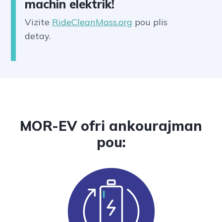
machin elektrik!
Vizite
RideCleanMass.org
pou plis
detay.
MOR-EV ofri ankourajman
pou: