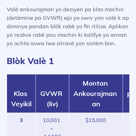
Valè ankourajman yo deziyen pa klas machin
(detèmine pa GVWR) epi yo swiv yon valè k ap
diminye pandan blòk rabè yo fin itilize. Aplikan
yo rezève rabè pou machin ki kalifye yo anvan
yo achte oswa lwe atravè yon sistèm bon.
Blòk Valè 1
Montan 
K
Klas 
GVWR 
Ankourajman 
po
Veyikil
(liv)
an
3
10,001 
$15,000
To
– 
Ko