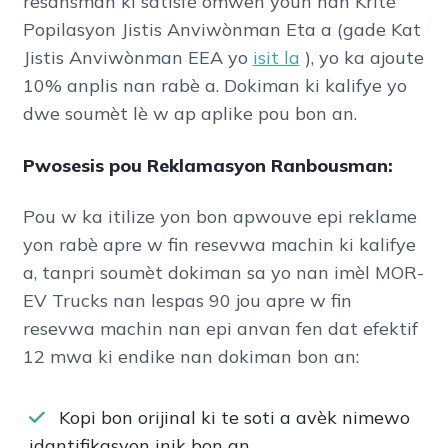
resansman ki satisfè omwen youn nan Kritè
Popilasyon Jistis Anviwònman Eta a (gade Kat
Jistis Anviwònman EEA yo
isit la
), yo ka ajoute
10% anplis nan rabè a. Dokiman ki kalifye yo
dwe soumèt lè w ap aplike pou bon an.
Pwosesis pou Reklamasyon Ranbousman:
Pou w ka itilize yon bon apwouve epi reklame
yon rabè apre w fin resevwa machin ki kalifye
a, tanpri soumèt dokiman sa yo nan imèl MOR-
EV Trucks nan lespas 90 jou apre w fin
resevwa machin nan epi anvan fen dat efektif
12 mwa ki endike nan dokiman bon an:
Kopi bon orijinal ki te soti a avèk nimewo
idantifikasyon inik bon an