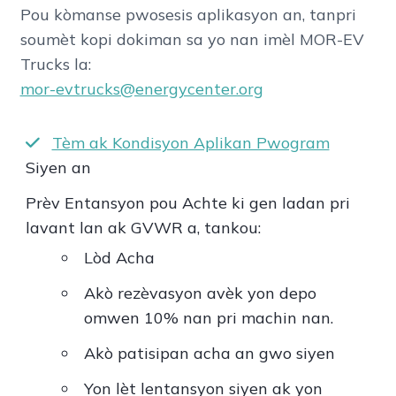
Pou kòmanse pwosesis aplikasyon an, tanpri
soumèt kopi dokiman sa yo nan imèl MOR-EV
Trucks la:
mor-evtrucks@energycenter.org
Tèm ak Kondisyon Aplikan Pwogram
Siyen an
Prèv Entansyon pou Achte ki gen ladan pri
lavant lan ak GVWR a, tankou:
Lòd Acha
Akò rezèvasyon avèk yon depo
omwen 10% nan pri machin nan.
Akò patisipan acha an gwo siyen
Yon lèt lentansyon siyen ak yon