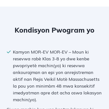
Kondisyon Pwogram yo
Kamyon MOR-EV MOR-EV – Moun ki
resevwa rabè Klas 3-8 yo dwe kenbe
pwopriyetè machin(yo) ki resevwa
ankourajman an epi yon anrejistreman
aktif nan Rejis Veikil Motè Massachusetts
la pou yon minimòm 48 mwa konsekitif
imedyatman apre dat acha oswa lokasyon
machin(yo).