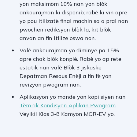
yon maksimòm 10% nan yon blòk
ankourajman ki disponib; rabè ki vin apre
yo pou itilizatè final machin sa a pral nan
pwochen rediksyon blòk la, kit blòk
anvan an fin itilize oswa non.
Valè ankourajman yo diminye pa 15%
apre chak blòk konplè. Rabè yo ap rete
estatik nan valè Blòk 3 jiskaske
Depatman Resous Enèji a fin fè yon
revizyon pwogram nan.
Aplikasyon yo mande yon kopi siyen nan
Tèm ak Kondisyon Aplikan Pwogram
Veyikil Klas 3-8 Kamyon MOR-EV yo.