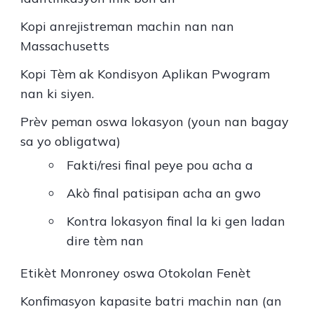
Kopi anrejistreman machin nan nan
Massachusetts
Kopi Tèm ak Kondisyon Aplikan Pwogram
nan ki siyen.
Prèv peman oswa lokasyon (youn nan bagay
sa yo obligatwa)
Fakti/resi final peye pou acha a
Akò final patisipan acha an gwo
Kontra lokasyon final la ki gen ladan
dire tèm nan
Etikèt Monroney oswa Otokolan Fenèt
Konfimasyon kapasite batri machin nan (an