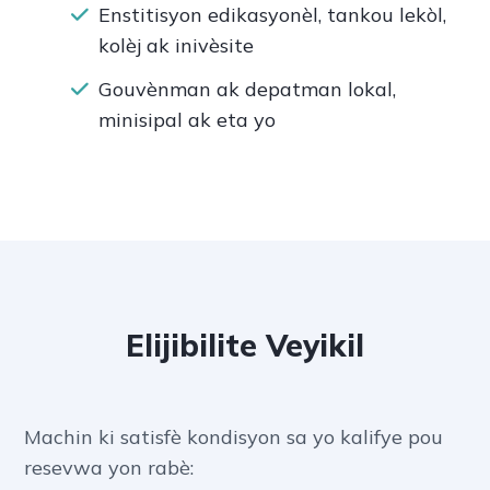
Enstitisyon edikasyonèl, tankou lekòl,
kolèj ak inivèsite
Gouvènman ak depatman lokal,
minisipal ak eta yo
Elijibilite Veyikil
Machin ki satisfè kondisyon sa yo kalifye pou
resevwa yon rabè: