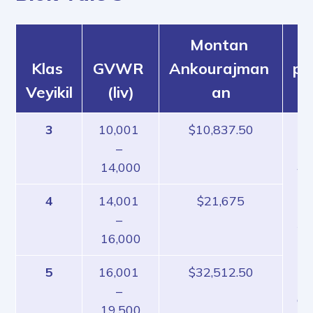
Montan 
K
Klas 
GVWR 
Ankourajman 
po
Veyikil
(liv)
an
3
10,001 
$10,837.50
To
– 
Ko
14,000
40
Ko
4
14,001 
$21,675
re
– 
36
16,000
Dè
mi
5
16,001 
$32,512.50
te
– 
da
19,500