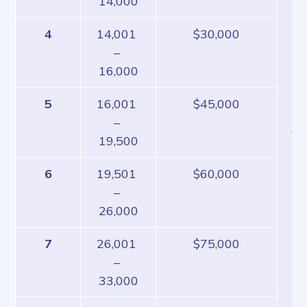
14,000
20
Ko
4
14,001 
$30,000
re
– 
18
16,000
Dè
mi
5
16,001 
$45,000
te
– 
da
19,500
16
6
19,501 
$60,000
– 
26,000
7
26,001 
$75,000
– 
33,000