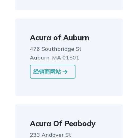
Acura of Auburn
476 Southbridge St
Auburn, MA 01501
经销商网站
Acura Of Peabody
233 Andover St