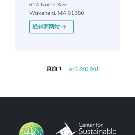
614 North Ave
Wakefield, MA 01880
经销商网站
Pagination
Next page
页面 1
&gt;&gt;&gt;